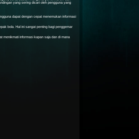
rtandingan yang sering dicari oleh pengguna yang
Pengguna dapat dengan cepat menemukan informasi
pak bola. Hal ini sangat penting bagi penggemar
at menikmati informasi kapan saja dan di mana