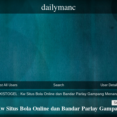
dailymanc
ist All Users
Search
User Detai
ISTOGEL : Kw Situs Bola Online dan Bandar Parlay Gampang Menan
St
Situs Bola Online dan Bandar Parlay Gamp