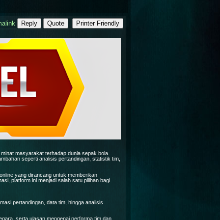
alink
Reply
Quote
Printer Friendly
 minat masyarakat terhadap dunia sepak bola.
bahan seperti analisis pertandingan, statistik tim,
 online yang dirancang untuk memberikan
 platform ini menjadi salah satu pilihan bagi
si pertandingan, data tim, hingga analisis
negara, serta ulasan mengenai performa tim dan