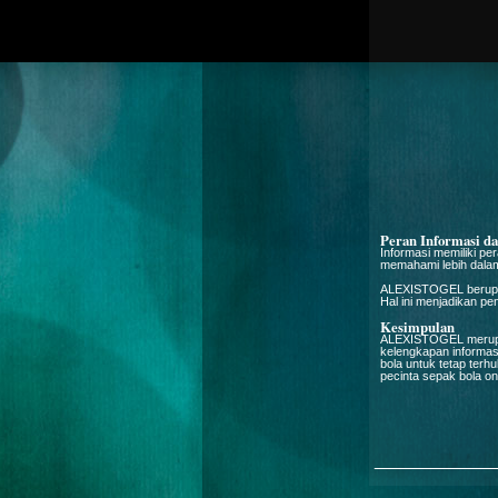
Peran Informasi d
Informasi memiliki p
memahami lebih dalam
ALEXISTOGEL berupaya
Hal ini menjadikan pe
Kesimpulan
ALEXISTOGEL merupak
kelengkapan informasi
bola untuk tetap ter
pecinta sepak bola onl
____________