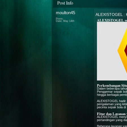
Post Info
moulton45
ALEXISTOGEL : K
Posts:
ALEXISTOGEL sebag
Date:
May 14th
Perkembangan Situs
Dalam beberapa tahun
Penggemar sepak bola
hingga berbagai pemba
ALEXISTOGEL hadir se
pengalaman yang lebi
pecinta sepak bola di
Fitur dan Layana
ALEXISTOGEL menyedia
pertandingan yang d
Beberapa layanan yang