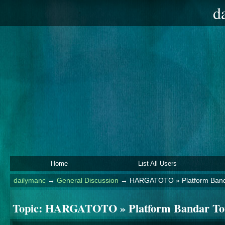
d
Home
List All Users
dailymanc
→
General Discussion
→
HARGATOTO » Platform Bandar
Topic:
HARGATOTO » Platform Bandar Toto