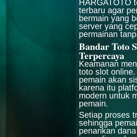
HARGATOTO ter
terbaru agar p
bermain yang b
server yang cep
permainan tanp
Bandar Toto 
Terpercaya
Keamanan menja
toto slot onl
pemain akan si
karena itu pla
modern untuk me
pemain.
Setiap proses 
sehingga pemai
penarikan dana