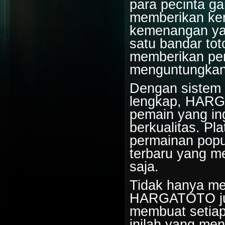
para pecinta g
memberikan ke
kemenangan ya
satu bandar tot
memberikan pe
menguntungkan
Dengan sistem 
lengkap, HARGA
pemain yang ing
berkualitas. Pl
permainan popul
terbaru yang 
saja.
Tidak hanya men
HARGATOTO jug
membuat setia
inilah yang men