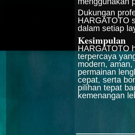
menggunakan pl
Dukungan profe
HARGATOTO se
dalam setiap la
Kesimpulan
HARGATOTO hadi
terpercaya ya
modern, aman, 
permainan leng
cepat, serta bo
pilihan tepat 
kemenangan leb
________