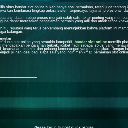
lih situs bandar slot online bukan hanya soal permainan, tetapi juga tenta
warkan kombinasi lengkap antara sistem terpercaya, layanan profesional, d
sparansi dalam setiap proses menjadi salah satu faktor penting yang membuat
guna dapat merasakan pengalaman bermain yang adil dan aman tanpa khawatir
in itu, reputasi yang terus berkembang menunjukkan bahwa platform ini ma
agai kalangan.
mpulan
m dunia slot online yang semakin kompetitif,
bandar slot online
memilih plat
k mendapatkan pengalaman terbaik. iosbet hadir sebagai solusi yang menaw
il, keamanan terjamin, dan peluang kemenangan yang menjanjikan. Dengan ber
menjadi pilihan ideal bagi siapa saja yang ingin menikmati permainan slot o
_______________
Please log in to post quick replies.