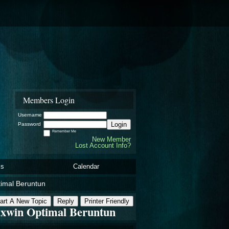
Members Login
Username
Login
Password
Remember Me
New Member
Lost Account Info?
ls
Calendar
imal Beruntun
art A New Topic
Reply
Printer Friendly
axwin Optimal Beruntun