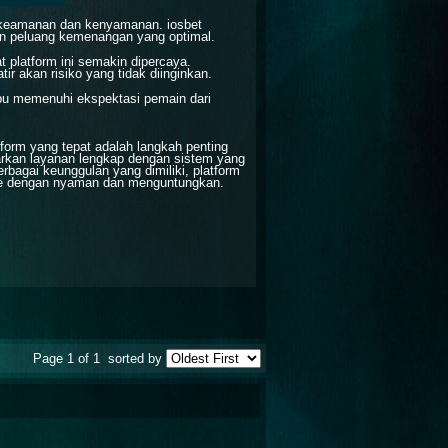
ng keamanan dan kenyamanan. iosbet
an peluang kemenangan yang optimal.
 platform ini semakin dipercaya.
 akan risiko yang tidak diinginkan.
mpu memenuhi ekspektasi pemain dari
form yang tepat adalah langkah penting
arkan layanan lengkap dengan sistem yang
bagai keunggulan yang dimiliki, platform
nline dengan nyaman dan menguntungkan.
Page 1 of 1
sorted by