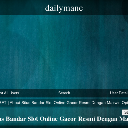
dailymanc
ist All Users
Search
User Detai
ET | About Situs Bandar Slot Online Gacor Resmi Dengan Maxwin Opt
St
us Bandar Slot Online Gacor Resmi Dengan M