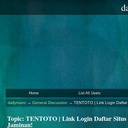
d
Home
List All Users
dailymanc
→
General Discussion
→
TENTOTO | Link Login Daftar 
Topic:
TENTOTO | Link Login Daftar Situs 
Jaminan!