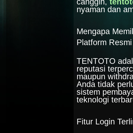
canggih,
tento
nyaman dan am
Mengapa Memi
Platform Resmi
TENTOTO adalah
reputasi terper
maupun withdraw
Anda tidak per
sistem pemba
teknologi terba
Fitur Login Terl