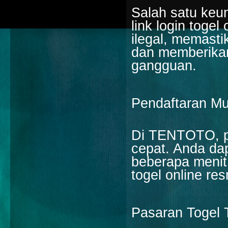
Salah satu ke
link login toge
ilegal, memast
dan memberika
gangguan.
Pendaftaran M
Di TENTOTO, p
cepat. Anda da
beberapa menit
togel online re
Pasaran Togel 