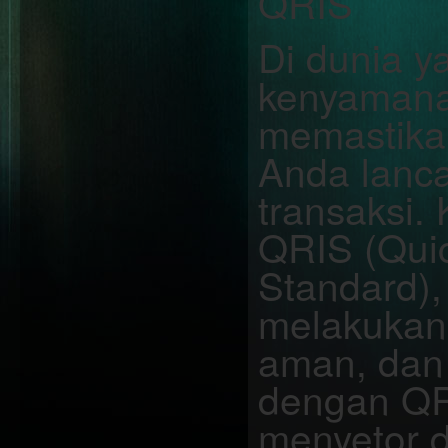
QRIS
Di dunia ya
kenyamanan
memastika
Anda lanca
transaksi.
QRIS (Qui
Standard)
melakukan
aman, dan 
dengan QR
menyetor 