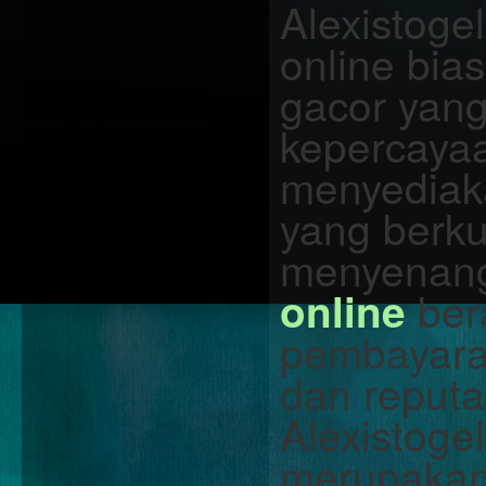
Alexistoge
online bias
gacor yan
kepercaya
menyediak
yang berku
menyenan
online
ber
pembayara
dan reputa
Alexistogel
merupakan 