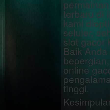
permainan 
terbaru di 
kami diopt
seluler, s
slot gacor
Baik Anda
bepergian, 
online gac
pengalama
tinggi.
Kesimpula