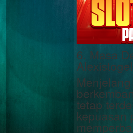
6. Masa D
Alexistoge
Menjelang 
berkembang
tetap terd
kepuasan p
memperbaru