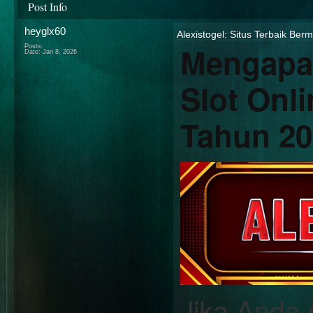
Post Info
heyglx60
Alexistogel: Situs Terbaik Berm
Mengapa 
Posts:
Date:
Jan 8, 2026
Slot Onl
Tahun 20
Jika Anda 