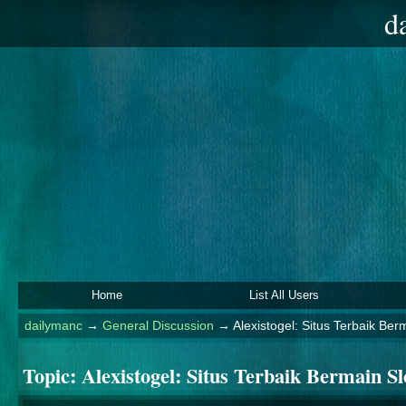
d
Home
List All Users
dailymanc
→
General Discussion
→
Alexistogel: Situs Terbaik Ber
Topic:
Alexistogel: Situs Terbaik Bermain Sl