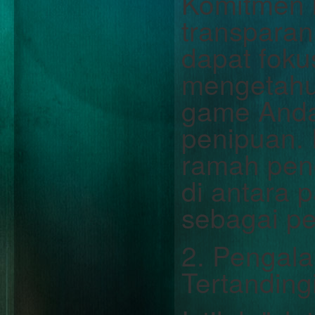
Komitmen 
transpara
dapat fok
mengetahu
game Anda 
penipuan.
ramah pen
di antara 
sebagai pe
2. Pengala
Tertanding