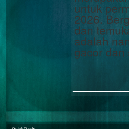
untuk perm
2026. Berg
dan temuk
adalah nam
gacor dan s
________
Quick Reply