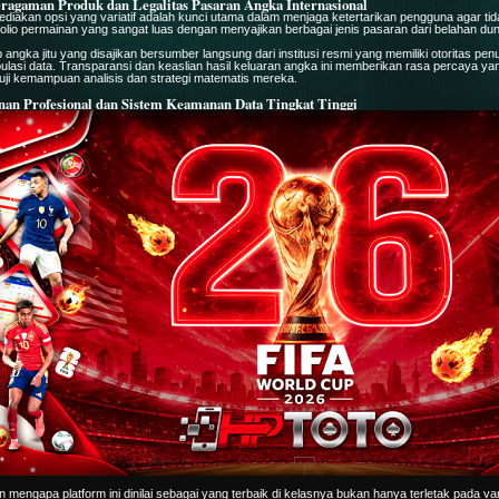
ragaman Produk dan Legalitas Pasaran Angka Internasional
diakan opsi yang variatif adalah kunci utama dalam menjaga ketertarikan pengguna agar ti
folio permainan yang sangat luas dengan menyajikan berbagai jenis pasaran dari belahan du
p angka jitu yang disajikan bersumber langsung dari institusi resmi yang memiliki otoritas pe
ulasi data. Transparansi dan keaslian hasil keluaran angka ini memberikan rasa percaya 
ji kemampuan analisis dan strategi matematis mereka.
nan Profesional dan Sistem Keamanan Data Tingkat Tinggi
n mengapa platform ini dinilai sebagai yang terbaik di kelasnya bukan hanya terletak pada v