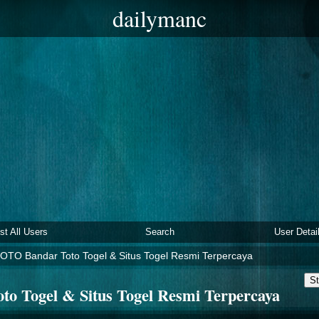
dailymanc
ist All Users
Search
User Detai
TO Bandar Toto Togel & Situs Togel Resmi Terpercaya
St
 Togel & Situs Togel Resmi Terpercaya