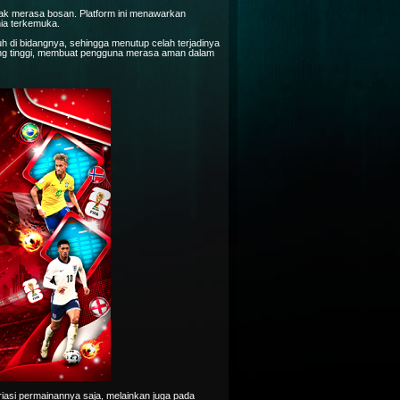
dak merasa bosan. Platform ini menawarkan
nia terkemuka.
nuh di bidangnya, sehingga menutup celah terjadinya
yang tinggi, membuat pengguna merasa aman dalam
ariasi permainannya saja, melainkan juga pada