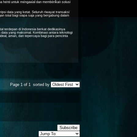
a henti untuk mengawal dan memberikan solusi
psi data yang ketat. Seluruh riwayat transaksi
an total bagi siapa saja yang bergabung dalam
ital terdepan di Indonesia berkat dedikasinya
an data yang maksimal. Kombinasi antara teknologi
ideal, aman, dan tepercaya bagi para pencinta
Page 1 of 1
sorted by
Subscribe