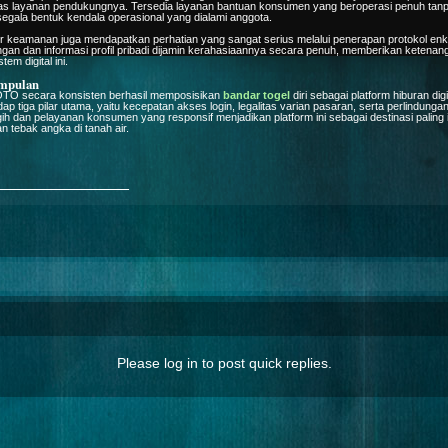
tas layanan pendukungnya. Tersedia layanan bantuan konsumen yang beroperasi penuh tanp
segala bentuk kendala operasional yang dialami anggota.
r keamanan juga mendapatkan perhatian yang sangat serius melalui penerapan protokol enkri
gan dan informasi profil pribadi dijamin kerahasiaannya secara penuh, memberikan ketenang
tem digital ini.
mpulan
O secara konsisten berhasil memposisikan
bandar togel
diri sebagai platform hiburan dig
dap tiga pilar utama, yaitu kecepatan akses login, legalitas varian pasaran, serta perlindung
ih dan pelayanan konsumen yang responsif menjadikan platform ini sebagai destinasi paling 
an tebak angka di tanah air.
_______________
Please log in to post quick replies.