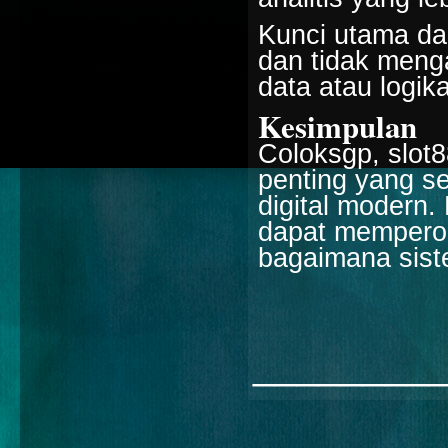
Kunci utama dal
dan tidak meng
data atau logika
Kesimpulan
Coloksgp, slot8
penting yang s
digital modern
dapat memperol
bagaimana sist
________