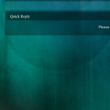
Quick Reply
Please 