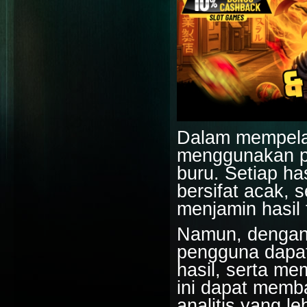
Dalam mempelaj
menggunakan pe
buru. Setiap ha
bersifat acak, 
menjamin hasil 
Namun, denga
pengguna dapat
hasil, serta m
ini dapat mem
analitis yang le