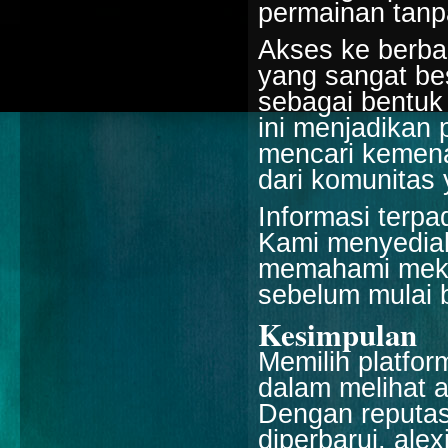
permainan tanp
Akses ke berba
yang sangat be
sebagai bentuk 
ini menjadikan
mencari kemenan
dari komunitas 
Informasi terpa
Kami menyediak
memahami meka
sebelum mulai b
Kesimpulan
Memilih platfor
dalam melihat a
Dengan reputasi
diperbarui, ale