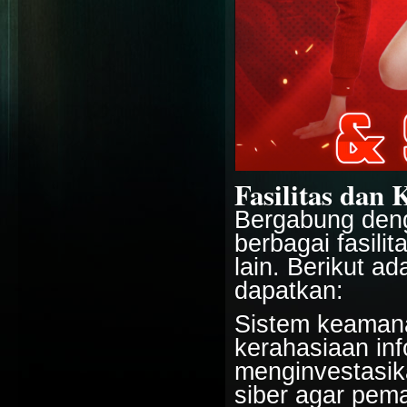
Fasilitas da
Bergabung den
berbagai fasili
lain. Berikut a
dapatkan:
Sistem keamana
kerahasiaan inf
menginvestasik
siber agar pema