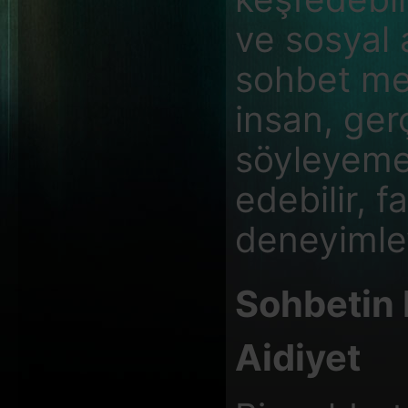
ve sosyal 
sohbet mek
insan, ge
söyleyemed
edebilir, f
deneyimley
Sohbetin 
Aidiyet