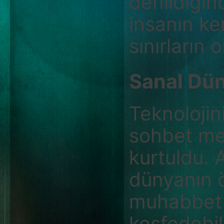
denildiğind
insanın ke
sınırların 
Sanal Dün
Teknolojini
sohbet mek
kurtuldu. A
dünyanın ö
muhabbet e
keşfedebil