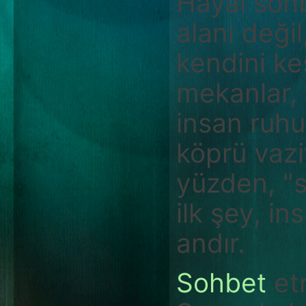
Hayal sohb
alanı deği
kendini keş
mekanlar, i
insan ruhu
köprü vazi
yüzden, "s
ilk şey, in
andır.
Sohbet
etm