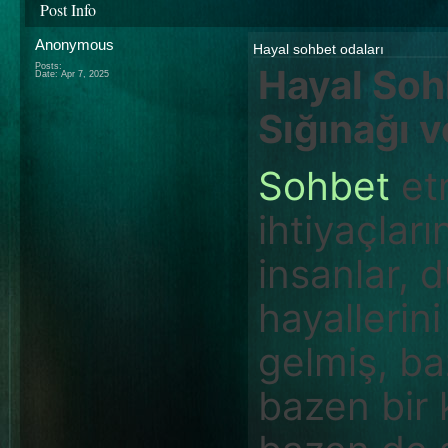
Post Info
Anonymous
Hayal sohbet odaları
Posts:
Hayal Soh
Date:
Apr 7, 2025
Sığınağı 
Sohbet
et
ihtiyaçlar
insanlar, 
hayallerin
gelmiş, ba
bazen bir