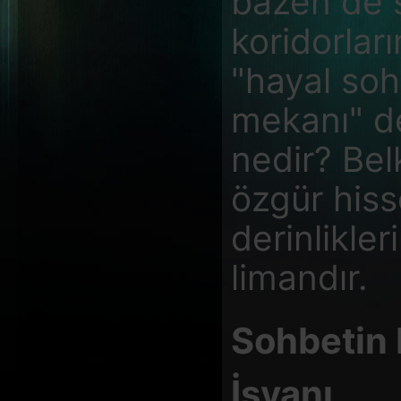
bazen de 
koridorlar
"hayal soh
mekanı" de
nedir? Bel
özgür hiss
derinlikler
limandır.
Sohbetin 
İsyanı