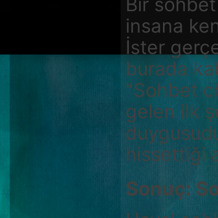
Bir sohbet
insana kend
İster gerçe
burada kabu
"Sohbet ch
gelen ilk ş
duygusudur
hissettiği 
Sonuç: So