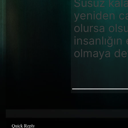
Susuz kala
yeniden ca
olursa ols
insanlığın
olmaya de
________
Quick Reply