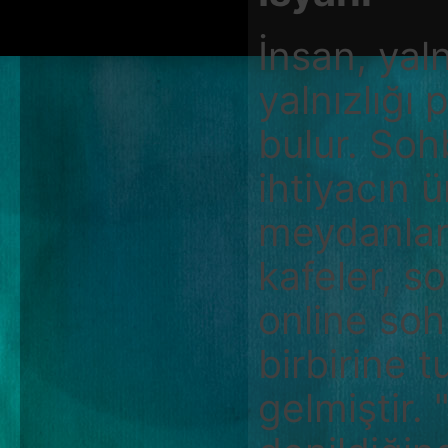
İnsan, yaln
yalnızlığı
bulur. Soh
ihtiyacın 
meydanlar,
kafeler, s
online soh
birbirine 
gelmiştir.