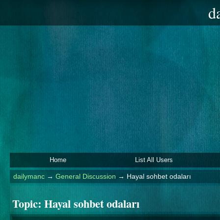
d
Home
List All Users
dailymanc
→
General Discussion
→
Hayal sohbet odaları
Topic:
Hayal sohbet odaları